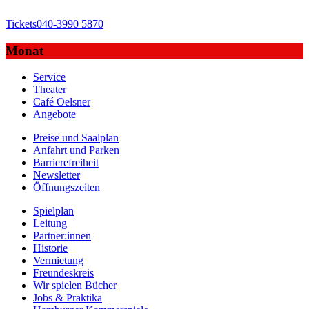
Tickets
040-3990 5870
Monat
Service
Theater
Café Oelsner
Angebote
Preise und Saalplan
Anfahrt und Parken
Barrierefreiheit
Newsletter
Öffnungszeiten
Spielplan
Leitung
Partner:innen
Historie
Vermietung
Freundeskreis
Wir spielen Bücher
Jobs & Praktika