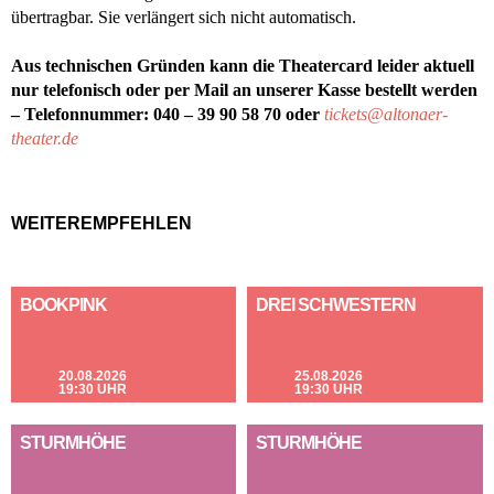
übertragbar. Sie verlängert sich nicht automatisch.
Aus technischen Gründen kann die Theatercard leider aktuell
nur telefonisch oder per Mail an unserer Kasse bestellt werden
– Telefonnummer: 040 – 39 90 58 70 oder
tickets@altonaer-
theater.de
WEITEREMPFEHLEN
BOOKPINK
DREI SCHWESTERN
20.08.2026
25.08.2026
19:30 UHR
19:30 UHR
STURMHÖHE
STURMHÖHE