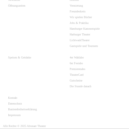
Öffnungszeiten
Vermietung
Freundeskreis
Wir spielen Bücher
Jobs & Praktika
Hamburger Kammerspiele
Harburger Theater
LichtwarkTheater
Gastspiele und Tourneen
Speisen & Getränke
4er Wahlabo
6er Festabo
Premierenabo
TheaterCard
Gutscheine
Die Stunde danach
Kontakt
Datenschutz
Barrierefreiheitserklärung
Impressum
Alle Rechte © 2025 Altonaer Theater