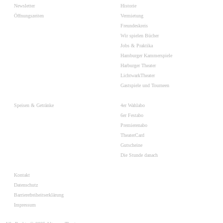
Newsletter
Historie
Öffnungszeiten
Vermietung
Freundeskreis
Wir spielen Bücher
Jobs & Praktika
Hamburger Kammerspiele
Harburger Theater
LichtwarkTheater
Gastspiele und Tourneen
Speisen & Getränke
4er Wahlabo
6er Festabo
Premierenabo
TheaterCard
Gutscheine
Die Stunde danach
Kontakt
Datenschutz
Barrierefreiheitserklärung
Impressum