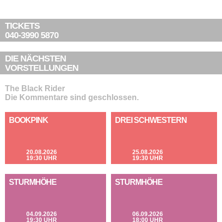
TICKETS
040-3990 5870
DIE NÄCHSTEN
VORSTELLUNGEN
The Black Rider
Die Kommentare sind geschlossen.
BOOKPINK
DREI SCHWESTERN
20.08.2026
25.08.2026
19:30 UHR
19:30 UHR
STURMHÖHE
STURMHÖHE
04.09.2026
06.09.2026
19:30 UHR
18:00 UHR