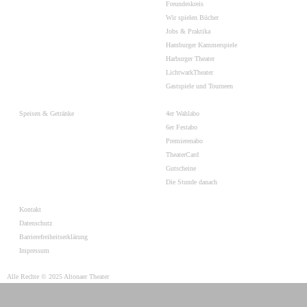
Freundeskreis
Wir spielen Bücher
Jobs & Praktika
Hamburger Kammerspiele
Harburger Theater
LichtwarkTheater
Gastspiele und Tourneen
Speisen & Getränke
4er Wahlabo
6er Festabo
Premierenabo
TheaterCard
Gutscheine
Die Stunde danach
Kontakt
Datenschutz
Barrierefreiheitserklärung
Impressum
Alle Rechte © 2025 Altonaer Theater