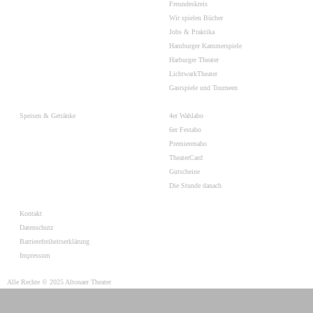
Freundeskreis
Wir spielen Bücher
Jobs & Praktika
Hamburger Kammerspiele
Harburger Theater
LichtwarkTheater
Gastspiele und Tourneen
Speisen & Getränke
4er Wahlabo
6er Festabo
Premierenabo
TheaterCard
Gutscheine
Die Stunde danach
Kontakt
Datenschutz
Barrierefreiheitserklärung
Impressum
Alle Rechte © 2025 Altonaer Theater