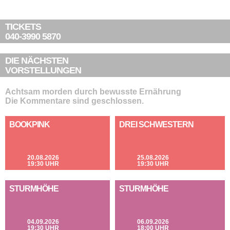
TICKETS
040-3990 5870
DIE NÄCHSTEN
VORSTELLUNGEN
Achtsam morden durch bewusste Ernährung
Die Kommentare sind geschlossen.
BOOKPINK
DREI SCHWESTERN
20.08.2026
25.08.2026
19:30 UHR
19:30 UHR
STURMHÖHE
STURMHÖHE
04.09.2026
06.09.2026
19:30 UHR
18:00 UHR