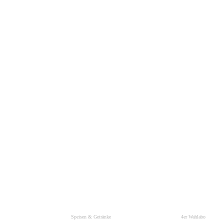
Speisen & Getränke
4er Wahlabo