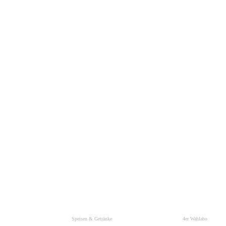
Speisen & Getränke
4er Wahlabo