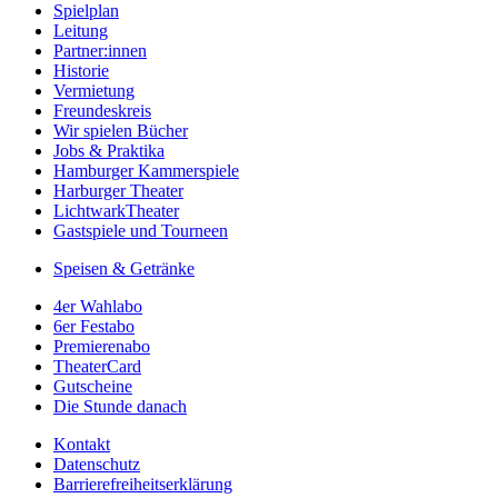
Spielplan
Leitung
Partner:innen
Historie
Vermietung
Freundeskreis
Wir spielen Bücher
Jobs & Praktika
Hamburger Kammerspiele
Harburger Theater
LichtwarkTheater
Gastspiele und Tourneen
Speisen & Getränke
4er Wahlabo
6er Festabo
Premierenabo
TheaterCard
Gutscheine
Die Stunde danach
Kontakt
Datenschutz
Barrierefreiheitserklärung