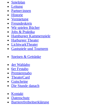
Spielplan
Leitung
Partner:innen
Historie
Vermietung
Freundeskreis
Wir spielen Bücher
Jobs & Praktika
Hamburger Kammerspiele
Harburger Theater
LichtwarkTheater
Gastspiele und Tourneen
Speisen & Getränke
4er Wahlabo
6er Festabo
Premierenabo
TheaterCard
Gutscheine
Die Stunde danach
Kontakt
Datenschutz
Barrierefreiheitserklärung