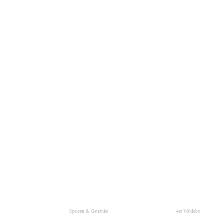
Speisen & Getränke
4er Wahlabo