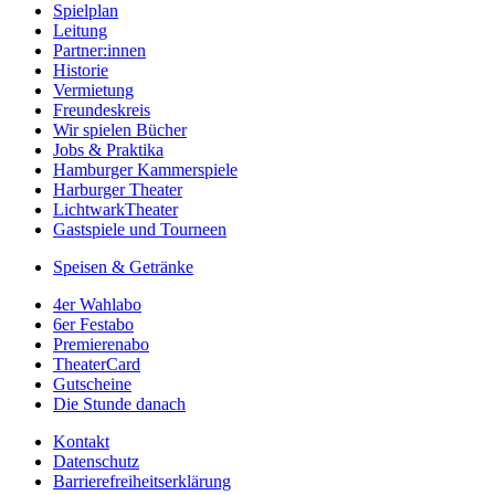
Spielplan
Leitung
Partner:innen
Historie
Vermietung
Freundeskreis
Wir spielen Bücher
Jobs & Praktika
Hamburger Kammerspiele
Harburger Theater
LichtwarkTheater
Gastspiele und Tourneen
Speisen & Getränke
4er Wahlabo
6er Festabo
Premierenabo
TheaterCard
Gutscheine
Die Stunde danach
Kontakt
Datenschutz
Barrierefreiheitserklärung