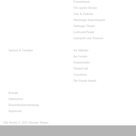
Freundeskreis
Wir spielen Bücher
Jobs & Praktika
Hamburger Kammerspiele
Harburger Theater
LichtwarkTheater
Gastspiele und Tourneen
Speisen & Getränke
4er Wahlabo
6er Festabo
Premierenabo
TheaterCard
Gutscheine
Die Stunde danach
Kontakt
Datenschutz
Barrierefreiheitserklärung
Impressum
Alle Rechte © 2025 Altonaer Theater