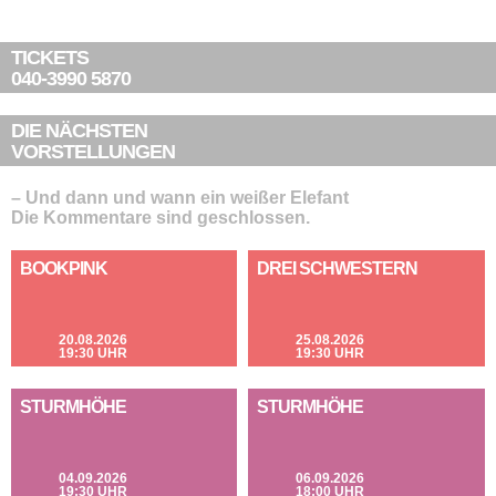
TICKETS
040-3990 5870
DIE NÄCHSTEN
VORSTELLUNGEN
– Und dann und wann ein weißer Elefant
Die Kommentare sind geschlossen.
BOOKPINK
DREI SCHWESTERN
20.08.2026
25.08.2026
19:30 UHR
19:30 UHR
STURMHÖHE
STURMHÖHE
04.09.2026
06.09.2026
19:30 UHR
18:00 UHR