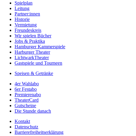
Spielplan
Leitung
Partner:innen
Historie
Vermietung
Freundeskreis
Wir spielen Bücher
Jobs & Praktika
Hamburger Kammerspiele
Harburger Theater
LichtwarkTheater
Gastspiele und Tourneen
Speisen & Getränke
4er Wahlabo
6er Festabo
Premierenabo
TheaterCard
Gutscheine
Die Stunde danach
Kontakt
Datenschutz
Barrierefreiheitserklärung