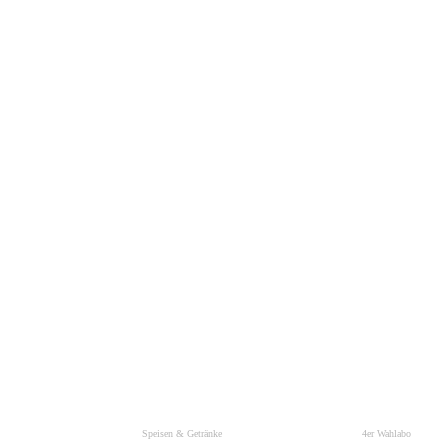
Speisen & Getränke
4er Wahlabo