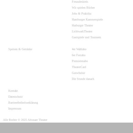
Freundeskreis
Wir spielen Bücher
Jobs & Praktika
Hamburger Kammerspiele
Harburger Theater
LichtwarkTheater
Gastspiele und Tourneen
Speisen & Getränke
4er Wahlabo
6er Festabo
Premierenabo
TheaterCard
Gutscheine
Die Stunde danach
Kontakt
Datenschutz
Barrierefreiheitserklärung
Impressum
Alle Rechte © 2025 Altonaer Theater