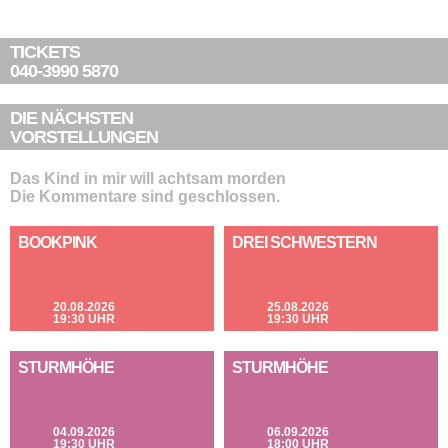
TICKETS
040-3990 5870
DIE NÄCHSTEN
VORSTELLUNGEN
Das Kind in mir will achtsam morden
Die Kommentare sind geschlossen.
BOOKPINK
DREI SCHWESTERN
20.08.2026
25.08.2026
19:30 UHR
19:30 UHR
STURMHÖHE
STURMHÖHE
04.09.2026
06.09.2026
19:30 UHR
18:00 UHR