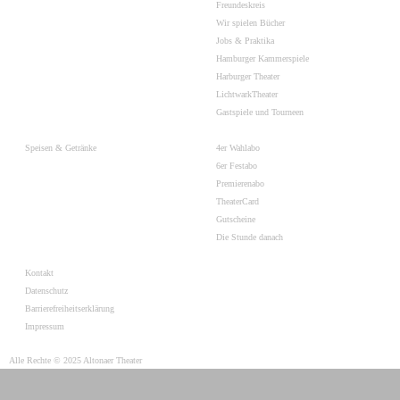
Freundeskreis
Wir spielen Bücher
Jobs & Praktika
Hamburger Kammerspiele
Harburger Theater
LichtwarkTheater
Gastspiele und Tourneen
Speisen & Getränke
4er Wahlabo
6er Festabo
Premierenabo
TheaterCard
Gutscheine
Die Stunde danach
Kontakt
Datenschutz
Barrierefreiheitserklärung
Impressum
Alle Rechte © 2025 Altonaer Theater