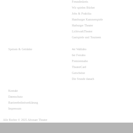
Freundeskreis
Wir spielen Bücher
Jobs & Praktika
Hamburger Kammerspiele
Harburger Theater
LichtwarkTheater
Gastspiele und Tourneen
Speisen & Getränke
4er Wahlabo
6er Festabo
Premierenabo
TheaterCard
Gutscheine
Die Stunde danach
Kontakt
Datenschutz
Barrierefreiheitserklärung
Impressum
Alle Rechte © 2025 Altonaer Theater