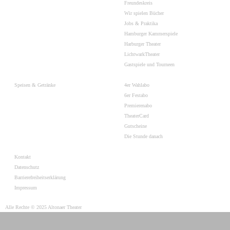
Freundeskreis
Wir spielen Bücher
Jobs & Praktika
Hamburger Kammerspiele
Harburger Theater
LichtwarkTheater
Gastspiele und Tourneen
Speisen & Getränke
4er Wahlabo
6er Festabo
Premierenabo
TheaterCard
Gutscheine
Die Stunde danach
Kontakt
Datenschutz
Barrierefreiheitserklärung
Impressum
Alle Rechte © 2025 Altonaer Theater