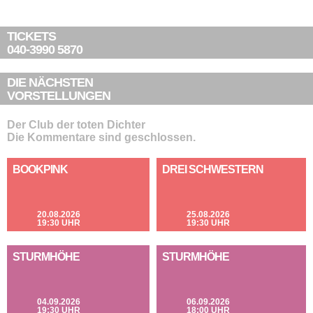
TICKETS
040-3990 5870
DIE NÄCHSTEN
VORSTELLUNGEN
Der Club der toten Dichter
Die Kommentare sind geschlossen.
BOOKPINK
DREI SCHWESTERN
20.08.2026
25.08.2026
19:30 UHR
19:30 UHR
STURMHÖHE
STURMHÖHE
04.09.2026
06.09.2026
19:30 UHR
18:00 UHR