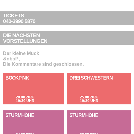
TICKETS
040-3990 5870
DIE NÄCHSTEN
VORSTELLUNGEN
Der kleine Muck
&nbsP;
Die Kommentare sind geschlossen.
BOOKPINK
DREI SCHWESTERN
20.08.2026
25.08.2026
19:30 UHR
19:30 UHR
STURMHÖHE
STURMHÖHE