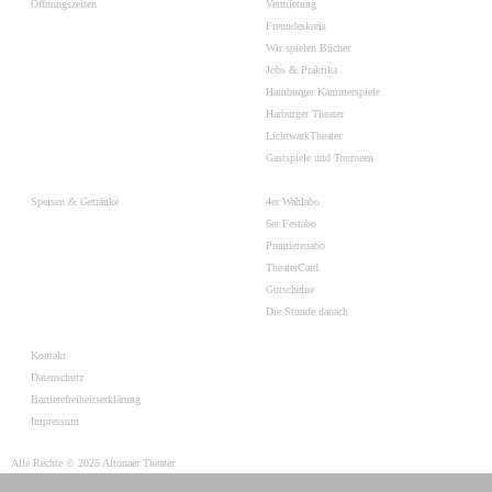
Öffnungszeiten
Vermietung
Freundeskreis
Wir spielen Bücher
Jobs & Praktika
Hamburger Kammerspiele
Harburger Theater
LichtwarkTheater
Gastspiele und Tourneen
Speisen & Getränke
4er Wahlabo
6er Festabo
Premierenabo
TheaterCard
Gutscheine
Die Stunde danach
Kontakt
Datenschutz
Barrierefreiheitserklärung
Impressum
Alle Rechte © 2025 Altonaer Theater