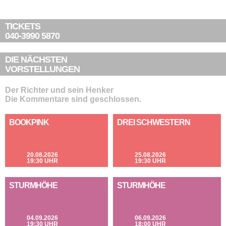
TICKETS
040-3990 5870
DIE NÄCHSTEN
VORSTELLUNGEN
Der Richter und sein Henker
Die Kommentare sind geschlossen.
BOOKPINK
DREI SCHWESTERN
20.08.2026
25.08.2026
19:30 UHR
19:30 UHR
STURMHÖHE
STURMHÖHE
04.09.2026
06.09.2026
19:30 UHR
18:00 UHR