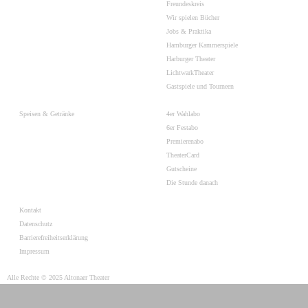
Freundeskreis
Wir spielen Bücher
Jobs & Praktika
Hamburger Kammerspiele
Harburger Theater
LichtwarkTheater
Gastspiele und Tourneen
Speisen & Getränke
4er Wahlabo
6er Festabo
Premierenabo
TheaterCard
Gutscheine
Die Stunde danach
Kontakt
Datenschutz
Barrierefreiheitserklärung
Impressum
Alle Rechte © 2025 Altonaer Theater