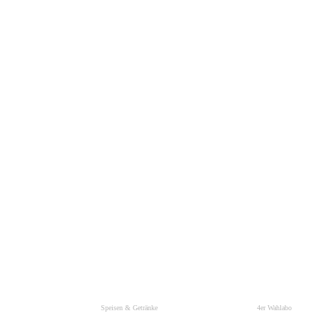
Speisen & Getränke
4er Wahlabo