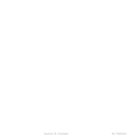
Speisen & Getränke
4er Wahlabo