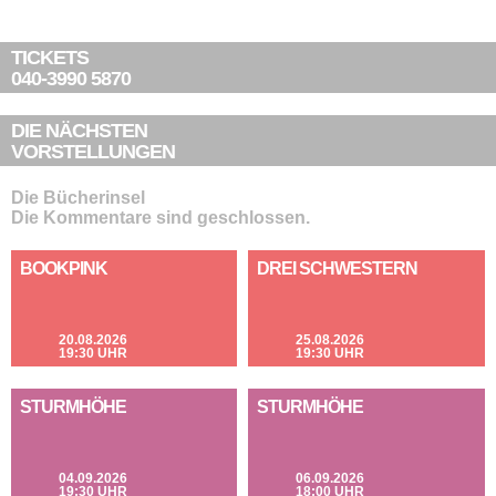
TICKETS
040-3990 5870
DIE NÄCHSTEN
VORSTELLUNGEN
Die Bücherinsel
Die Kommentare sind geschlossen.
BOOKPINK
DREI SCHWESTERN
20.08.2026
25.08.2026
19:30 UHR
19:30 UHR
STURMHÖHE
STURMHÖHE
04.09.2026
06.09.2026
19:30 UHR
18:00 UHR