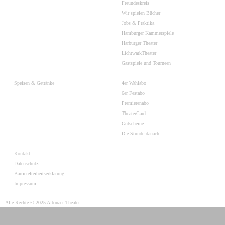
Freundeskreis
Wir spielen Bücher
Jobs & Praktika
Hamburger Kammerspiele
Harburger Theater
LichtwarkTheater
Gastspiele und Tourneen
Speisen & Getränke
4er Wahlabo
6er Festabo
Premierenabo
TheaterCard
Gutscheine
Die Stunde danach
Kontakt
Datenschutz
Barrierefreiheitserklärung
Impressum
Alle Rechte © 2025 Altonaer Theater