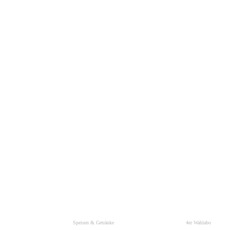
Speisen & Getränke
4er Wahlabo