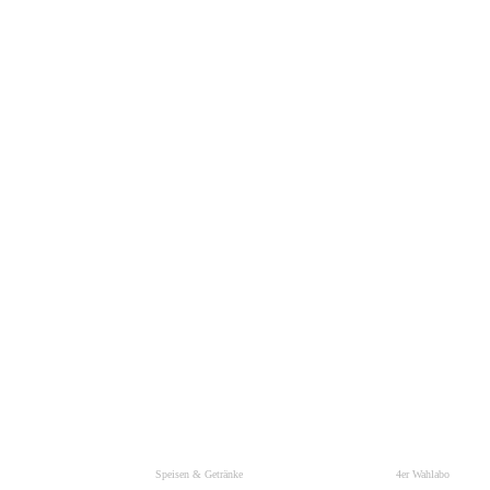
Speisen & Getränke
4er Wahlabo