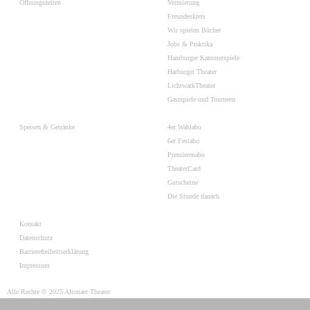
Öffnungszeiten
Vermietung
Freundeskreis
Wir spielen Bücher
Jobs & Praktika
Hamburger Kammerspiele
Harburger Theater
LichtwarkTheater
Gastspiele und Tourneen
Speisen & Getränke
4er Wahlabo
6er Festabo
Premierenabo
TheaterCard
Gutscheine
Die Stunde danach
Kontakt
Datenschutz
Barrierefreiheitserklärung
Impressum
Alle Rechte © 2025 Altonaer Theater