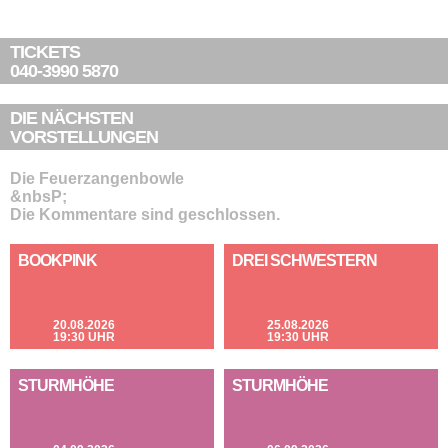
TICKETS
040-3990 5870
DIE NÄCHSTEN
VORSTELLUNGEN
Die Feuerzangenbowle
&nbsP;
Die Kommentare sind geschlossen.
BOOKPINK
DREI SCHWESTERN
20.08.2026
25.08.2026
19:30 UHR
19:30 UHR
STURMHÖHE
STURMHÖHE