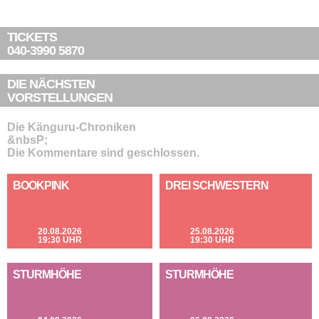
TICKETS
040-3990 5870
DIE NÄCHSTEN
VORSTELLUNGEN
Die Känguru-Chroniken
&nbsP;
Die Kommentare sind geschlossen.
BOOKPINK
DREI SCHWESTERN
20.08.2026
25.08.2026
19:30 UHR
19:30 UHR
STURMHÖHE
STURMHÖHE