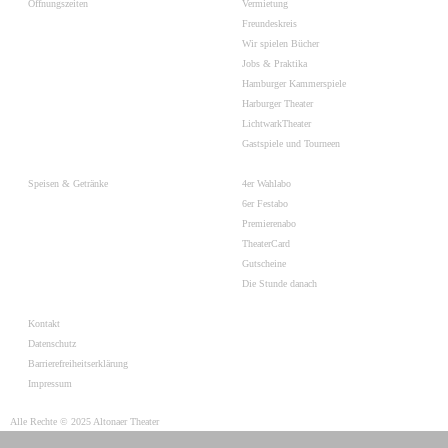
Öffnungszeiten
Vermietung
Freundeskreis
Wir spielen Bücher
Jobs & Praktika
Hamburger Kammerspiele
Harburger Theater
LichtwarkTheater
Gastspiele und Tourneen
Speisen & Getränke
4er Wahlabo
6er Festabo
Premierenabo
TheaterCard
Gutscheine
Die Stunde danach
Kontakt
Datenschutz
Barrierefreiheitserklärung
Impressum
Alle Rechte © 2025 Altonaer Theater