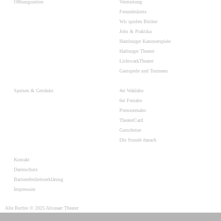
Öffnungszeiten
Vermietung
Freundeskreis
Wir spielen Bücher
Jobs & Praktika
Hamburger Kammerspiele
Harburger Theater
LichtwarkTheater
Gastspiele und Tourneen
Speisen & Getränke
4er Wahlabo
6er Festabo
Premierenabo
TheaterCard
Gutscheine
Die Stunde danach
Kontakt
Datenschutz
Barrierefreiheitserklärung
Impressum
Alle Rechte © 2025 Altonaer Theater