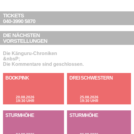
TICKETS
040-3990 5870
DIE NÄCHSTEN
VORSTELLUNGEN
Die Känguru-Chroniken
&nbsP;
Die Kommentare sind geschlossen.
BOOKPINK
DREI SCHWESTERN
20.08.2026
25.08.2026
19:30 UHR
19:30 UHR
STURMHÖHE
STURMHÖHE