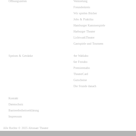
Öffnungszeiten
Vermietung
Freundeskreis
Wir spielen Bücher
Jobs & Praktika
Hamburger Kammerspiele
Harburger Theater
LichtwarkTheater
Gastspiele und Tourneen
Speisen & Getränke
4er Wahlabo
6er Festabo
Premierenabo
TheaterCard
Gutscheine
Die Stunde danach
Kontakt
Datenschutz
Barrierefreiheitserklärung
Impressum
Alle Rechte © 2025 Altonaer Theater