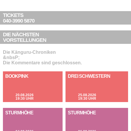
TICKETS
040-3990 5870
DIE NÄCHSTEN
VORSTELLUNGEN
Die Känguru-Chroniken
&nbsP;
Die Kommentare sind geschlossen.
BOOKPINK
DREI SCHWESTERN
20.08.2026
25.08.2026
19:30 UHR
19:30 UHR
STURMHÖHE
STURMHÖHE