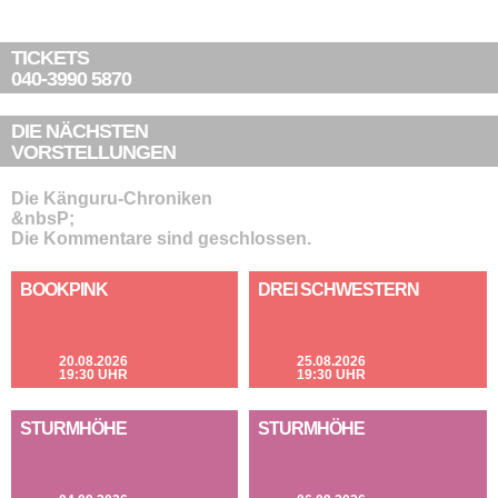
TICKETS
040-3990 5870
DIE NÄCHSTEN
VORSTELLUNGEN
Die Känguru-Chroniken
&nbsP;
Die Kommentare sind geschlossen.
BOOKPINK
DREI SCHWESTERN
20.08.2026
25.08.2026
19:30 UHR
19:30 UHR
STURMHÖHE
STURMHÖHE