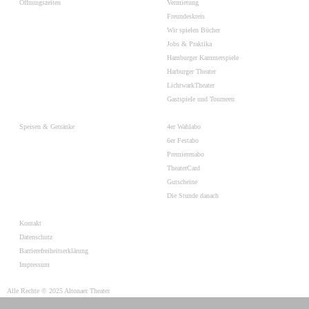
Öffnungszeiten
Vermietung
Freundeskreis
Wir spielen Bücher
Jobs & Praktika
Hamburger Kammerspiele
Harburger Theater
LichtwarkTheater
Gastspiele und Tourneen
Speisen & Getränke
4er Wahlabo
6er Festabo
Premierenabo
TheaterCard
Gutscheine
Die Stunde danach
Kontakt
Datenschutz
Barrierefreiheitserklärung
Impressum
Alle Rechte © 2025 Altonaer Theater