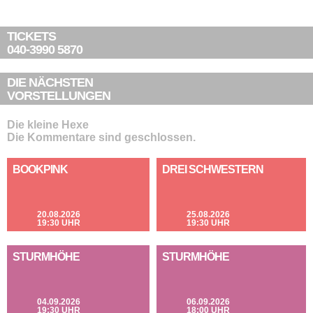
TICKETS
040-3990 5870
DIE NÄCHSTEN
VORSTELLUNGEN
Die kleine Hexe
Die Kommentare sind geschlossen.
BOOKPINK
DREI SCHWESTERN
20.08.2026
25.08.2026
19:30 UHR
19:30 UHR
STURMHÖHE
STURMHÖHE
04.09.2026
06.09.2026
19:30 UHR
18:00 UHR