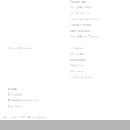
Freundeskreis
Wir spielen Bücher
Jobs & Praktika
Hamburger Kammerspiele
Harburger Theater
LichtwarkTheater
Gastspiele und Tourneen
Speisen & Getränke
4er Wahlabo
6er Festabo
Premierenabo
TheaterCard
Gutscheine
Die Stunde danach
Kontakt
Datenschutz
Barrierefreiheitserklärung
Impressum
Alle Rechte © 2025 Altonaer Theater