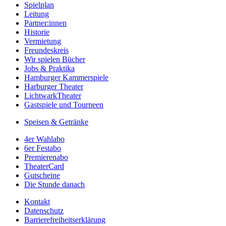
Spielplan
Leitung
Partner:innen
Historie
Vermietung
Freundeskreis
Wir spielen Bücher
Jobs & Praktika
Hamburger Kammerspiele
Harburger Theater
LichtwarkTheater
Gastspiele und Tourneen
Speisen & Getränke
4er Wahlabo
6er Festabo
Premierenabo
TheaterCard
Gutscheine
Die Stunde danach
Kontakt
Datenschutz
Barrierefreiheitserklärung