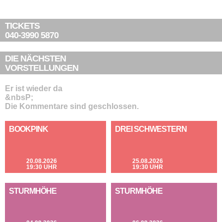
TICKETS
040-3990 5870
DIE NÄCHSTEN
VORSTELLUNGEN
Er ist wieder da
&nbsP;
Die Kommentare sind geschlossen.
BOOKPINK
DREI SCHWESTERN
20.08.2026
25.08.2026
19:30 UHR
19:30 UHR
STURMHÖHE
STURMHÖHE