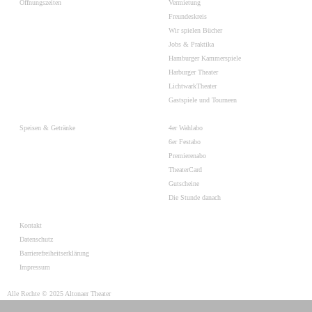
Öffnungszeiten
Vermietung
Freundeskreis
Wir spielen Bücher
Jobs & Praktika
Hamburger Kammerspiele
Harburger Theater
LichtwarkTheater
Gastspiele und Tourneen
Speisen & Getränke
4er Wahlabo
6er Festabo
Premierenabo
TheaterCard
Gutscheine
Die Stunde danach
Kontakt
Datenschutz
Barrierefreiheitserklärung
Impressum
Alle Rechte © 2025 Altonaer Theater