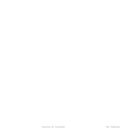
Speisen & Getränke
4er Wahlabo