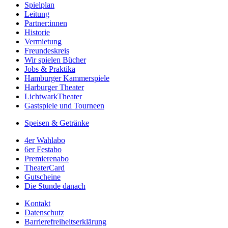
Spielplan
Leitung
Partner:innen
Historie
Vermietung
Freundeskreis
Wir spielen Bücher
Jobs & Praktika
Hamburger Kammerspiele
Harburger Theater
LichtwarkTheater
Gastspiele und Tourneen
Speisen & Getränke
4er Wahlabo
6er Festabo
Premierenabo
TheaterCard
Gutscheine
Die Stunde danach
Kontakt
Datenschutz
Barrierefreiheitserklärung