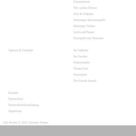
Freundeskreis
Wir spielen Bücher
Jobs & Praktika
Hamburger Kammerspiele
Harburger Theater
LichtwarkTheater
Gastspiele und Tourneen
Speisen & Getränke
4er Wahlabo
6er Festabo
Premierenabo
TheaterCard
Gutscheine
Die Stunde danach
Kontakt
Datenschutz
Barrierefreiheitserklärung
Impressum
Alle Rechte © 2025 Altonaer Theater