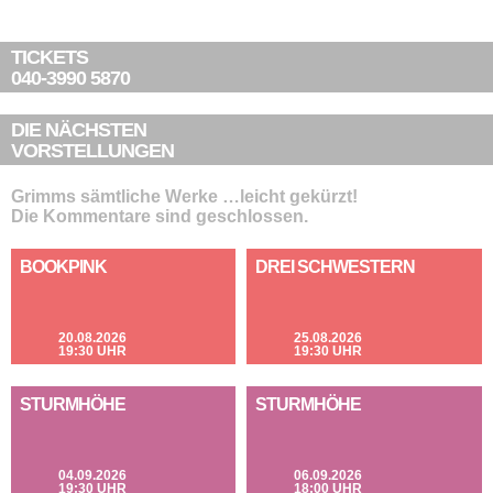
TICKETS
040-3990 5870
DIE NÄCHSTEN
VORSTELLUNGEN
Grimms sämtliche Werke …leicht gekürzt!
Die Kommentare sind geschlossen.
BOOKPINK
DREI SCHWESTERN
20.08.2026
25.08.2026
19:30 UHR
19:30 UHR
STURMHÖHE
STURMHÖHE
04.09.2026
06.09.2026
19:30 UHR
18:00 UHR