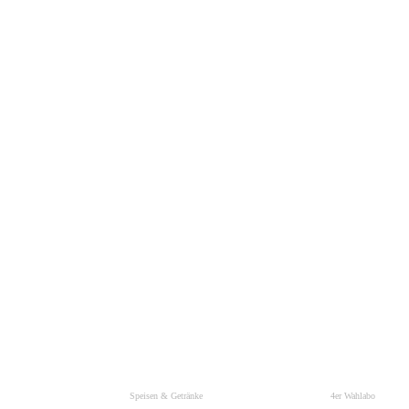
Speisen & Getränke
4er Wahlabo