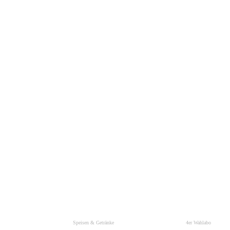
Speisen & Getränke
4er Wahlabo