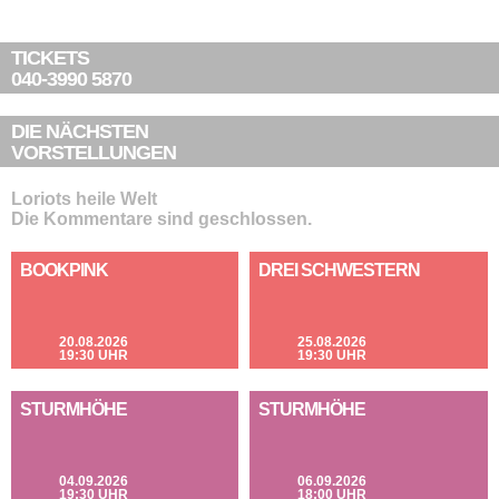
TICKETS
040-3990 5870
DIE NÄCHSTEN
VORSTELLUNGEN
Loriots heile Welt
Die Kommentare sind geschlossen.
BOOKPINK
DREI SCHWESTERN
20.08.2026
25.08.2026
19:30 UHR
19:30 UHR
STURMHÖHE
STURMHÖHE
04.09.2026
06.09.2026
19:30 UHR
18:00 UHR