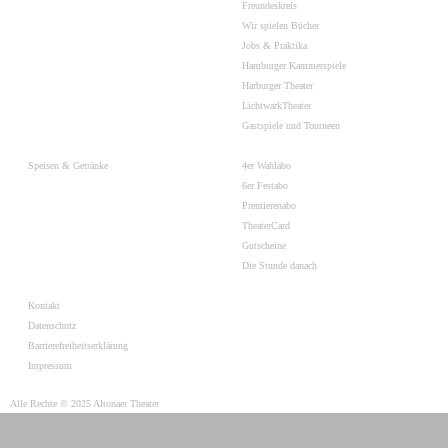
Freundeskreis
Wir spielen Bücher
Jobs & Praktika
Hamburger Kammerspiele
Harburger Theater
LichtwarkTheater
Gastspiele und Tourneen
Speisen & Getränke
4er Wahlabo
6er Festabo
Premierenabo
TheaterCard
Gutscheine
Die Stunde danach
Kontakt
Datenschutz
Barrierefreiheitserklärung
Impressum
Alle Rechte © 2025 Altonaer Theater