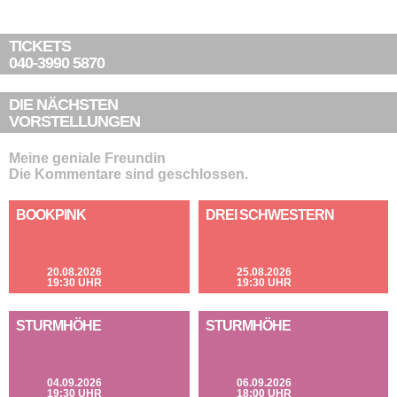
TICKETS
040-3990 5870
DIE NÄCHSTEN
VORSTELLUNGEN
Meine geniale Freundin
Die Kommentare sind geschlossen.
BOOKPINK
DREI SCHWESTERN
20.08.2026
25.08.2026
19:30 UHR
19:30 UHR
STURMHÖHE
STURMHÖHE
04.09.2026
06.09.2026
19:30 UHR
18:00 UHR