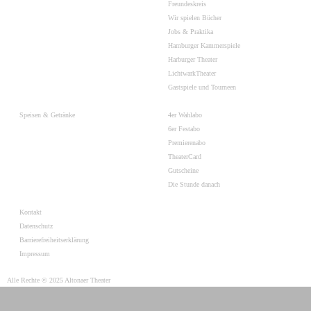
Freundeskreis
Wir spielen Bücher
Jobs & Praktika
Hamburger Kammerspiele
Harburger Theater
LichtwarkTheater
Gastspiele und Tourneen
Speisen & Getränke
4er Wahlabo
6er Festabo
Premierenabo
TheaterCard
Gutscheine
Die Stunde danach
Kontakt
Datenschutz
Barrierefreiheitserklärung
Impressum
Alle Rechte © 2025 Altonaer Theater