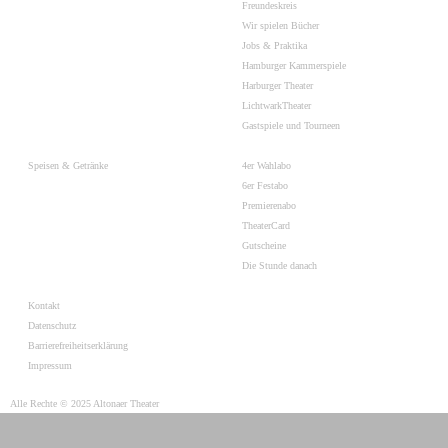
Freundeskreis
Wir spielen Bücher
Jobs & Praktika
Hamburger Kammerspiele
Harburger Theater
LichtwarkTheater
Gastspiele und Tourneen
Speisen & Getränke
4er Wahlabo
6er Festabo
Premierenabo
TheaterCard
Gutscheine
Die Stunde danach
Kontakt
Datenschutz
Barrierefreiheitserklärung
Impressum
Alle Rechte © 2025 Altonaer Theater