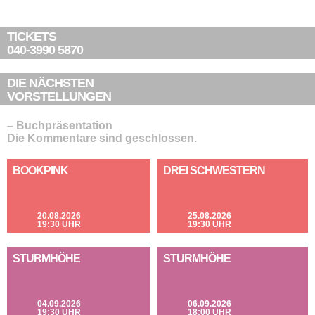
TICKETS
040-3990 5870
DIE NÄCHSTEN
VORSTELLUNGEN
– Buchpräsentation
Die Kommentare sind geschlossen.
BOOKPINK
DREI SCHWESTERN
20.08.2026
25.08.2026
19:30 UHR
19:30 UHR
STURMHÖHE
STURMHÖHE
04.09.2026
06.09.2026
19:30 UHR
18:00 UHR