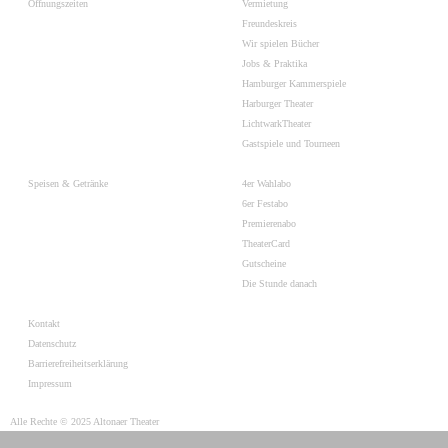
Öffnungszeiten
Vermietung
Freundeskreis
Wir spielen Bücher
Jobs & Praktika
Hamburger Kammerspiele
Harburger Theater
LichtwarkTheater
Gastspiele und Tourneen
Speisen & Getränke
4er Wahlabo
6er Festabo
Premierenabo
TheaterCard
Gutscheine
Die Stunde danach
Kontakt
Datenschutz
Barrierefreiheitserklärung
Impressum
Alle Rechte © 2025 Altonaer Theater