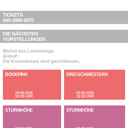
TICKETS
040-3990 5870
DIE NÄCHSTEN
VORSTELLUNGEN
Michel aus Lönneberga
&nbsP;
Die Kommentare sind geschlossen.
BOOKPINK
DREI SCHWESTERN
20.08.2026
25.08.2026
19:30 UHR
19:30 UHR
STURMHÖHE
STURMHÖHE