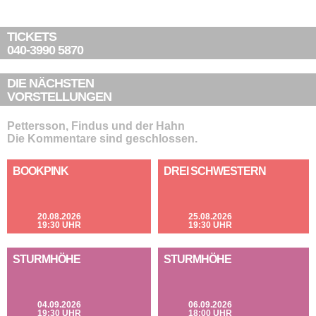
TICKETS
040-3990 5870
DIE NÄCHSTEN
VORSTELLUNGEN
Pettersson, Findus und der Hahn
Die Kommentare sind geschlossen.
BOOKPINK
DREI SCHWESTERN
20.08.2026
25.08.2026
19:30 UHR
19:30 UHR
STURMHÖHE
STURMHÖHE
04.09.2026
06.09.2026
19:30 UHR
18:00 UHR