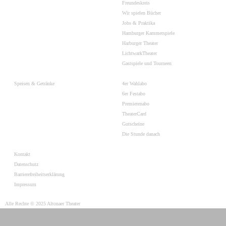
Freundeskreis
Wir spielen Bücher
Jobs & Praktika
Hamburger Kammerspiele
Harburger Theater
LichtwarkTheater
Gastspiele und Tourneen
Speisen & Getränke
4er Wahlabo
6er Festabo
Premierenabo
TheaterCard
Gutscheine
Die Stunde danach
Kontakt
Datenschutz
Barrierefreiheitserklärung
Impressum
Alle Rechte © 2025 Altonaer Theater