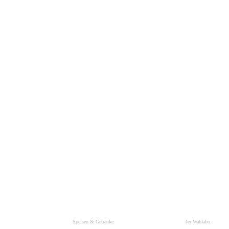
Speisen & Getränke
4er Wahlabo