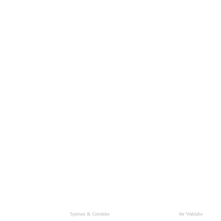
Speisen & Getränke
4er Wahlabo