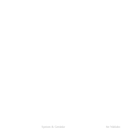
Speisen & Getränke
4er Wahlabo