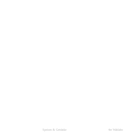
Speisen & Getränke
4er Wahlabo