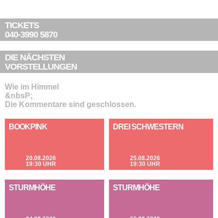
TICKETS
040-3990 5870
DIE NÄCHSTEN
VORSTELLUNGEN
Wie im Himmel
&nbsP;
Die Kommentare sind geschlossen.
BOOKPINK
DREI SCHWESTERN
20.08.2026
25.08.2026
19:30 UHR
19:30 UHR
STURMHÖHE
STURMHÖHE