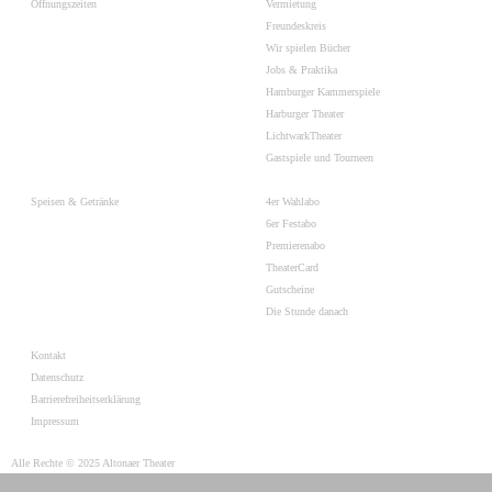
Öffnungszeiten
Vermietung
Freundeskreis
Wir spielen Bücher
Jobs & Praktika
Hamburger Kammerspiele
Harburger Theater
LichtwarkTheater
Gastspiele und Tourneen
Speisen & Getränke
4er Wahlabo
6er Festabo
Premierenabo
TheaterCard
Gutscheine
Die Stunde danach
Kontakt
Datenschutz
Barrierefreiheitserklärung
Impressum
Alle Rechte © 2025 Altonaer Theater