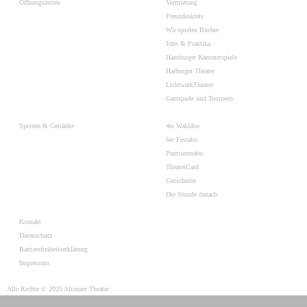
Öffnungszeiten
Vermietung
Freundeskreis
Wir spielen Bücher
Jobs & Praktika
Hamburger Kammerspiele
Harburger Theater
LichtwarkTheater
Gastspiele und Tourneen
Speisen & Getränke
4er Wahlabo
6er Festabo
Premierenabo
TheaterCard
Gutscheine
Die Stunde danach
Kontakt
Datenschutz
Barrierefreiheitserklärung
Impressum
Alle Rechte © 2025 Altonaer Theater