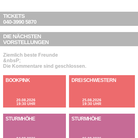
TICKETS
040-3990 5870
DIE NÄCHSTEN
VORSTELLUNGEN
Ziemlich beste Freunde
&nbsP;
Die Kommentare sind geschlossen.
BOOKPINK
DREI SCHWESTERN
20.08.2026
25.08.2026
19:30 UHR
19:30 UHR
STURMHÖHE
STURMHÖHE