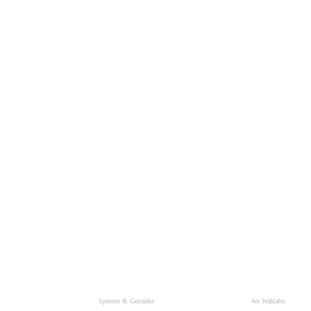
Speisen & Getränke
4er Wahlabo